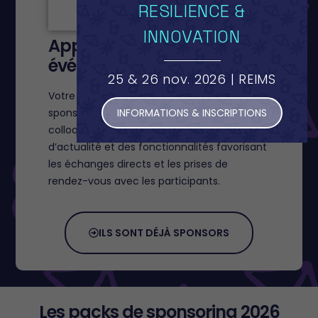
RESILIENCE &
INNOVATION
Application mobile
événementielle
25 & 26 nov. 2026 | REIMS
Votre présence est valorisée via un profil
sponsor dédié sur l’application mobile du
INFORMATIONS & INSCRIPTIONS
colloque, avec une visibilité dans le fil
d’actualité et des fonctionnalités favorisant
les échanges directs et les prises de
rendez-vous avec les participants.
ILS SONT DÉJÀ SPONSORS
Les packs de sponsoring 2026