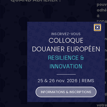
pouv
adhé
à
l’OD
à
tout
INSCRIVEZ-VOUS
COLLOQUE
mom
de
DOUANIER EUROPÉEN
l’ann
RESILIENCE &
L’adh
INNOVATION
est
valab
12
25 & 26 nov. 2026 | REIMS
mois
à
INFORMATIONS & INSCRIPTIONS
comp
de
votr