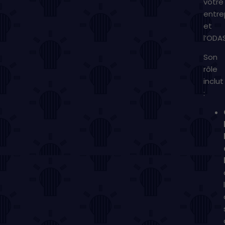
votre
entre
et
l’ODA
Son
rôle
inclut
: