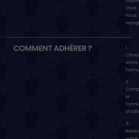
laque
vous
nous
rejoi
COMMENT ADHÉRER ?
1.
Chois
votre
formu
2.
Comp
le
formu
d’adh
3.
Rece
votre