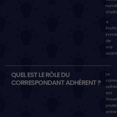
numé
d’adh
4.
Profi
immé
de
vos
avan
QUEL EST LE RÔLE DU
Le
corr
CORRESPONDANT ADHÉRENT ?
adhé
est
l’inte
privil
entre